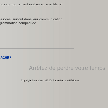
nos comportement inutiles et répétitifs, et
liorés, surtout dans leur communication,
programmation compliquée.
ARCHE?
Arrêtez de perdre votre temps dan
Copyright© e-maison -2026- Paouaired aveklédouas.