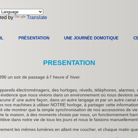
red by
Translate
IL
PRÉSENTATION
UNE JOURNÉE DOMOTIQUE
C
PRESENTATION
96 un soir de passage à l' heure d' hiver.
appareils électroménagers, des horloges, réveils, téléphones, alarmes, 
 évidence que nous vivions dans un environnement où nous devions ser
cune d' une autre façon, dans un autre langage et par un autre canal
outes nos machines à utiliser NOTRE horloge, à partager cette information
t vite montrer que la simple synchronisation de nos accessoires de vie ét
ute la maison, à des moments choisis par nous, un fonctionnement h
tive dans notre vie de tous les jours et nous le faisions manuelleme
sivement les mêmes lumières en allant me coucher, et chaque matin que 