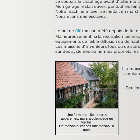
Je coupais le chauffage avant d' aller me 
Mon garage restait ouvert par tout les tem
Notre machine à laver se mettait en marche 
Nous étions des esclaves.
e
Le but de l'
-maison à été depuis de faire 
Malheureusement, si la réalisation techniq
équipements de faible diffusion ou de hau
Les maisons d' inventeurs fous ou de stars
sur des systèmes ou normes propriétaires 
L'e-mais
simpleme
Peu imp
Une ferme du 18e, poutres
apparentes, murs à colombage en
torchis.
L'
e
-maison n' est pas une maison Hi-
tech.