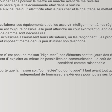
coucher sans pouvoir le mettre en marche avant de me réveiller.
ps parce que la télécommande était dans la voiture.
aux heures ou l' électricité était le plus cher et le chauffage se metta
collaborer ses équipements et de les asservir intelligemment à nos règl
ue est toujours possible, elle peut atteindre un coût exorbitant quand d
t de gamme sont nécessaires.
 richissimes asservissent leurs utilisateurs, ou les rançonnent. Les pr
et imposent même depuis peu d'utiliser son téléphone.
on n' est pas une maison "High-tech", ses éléments sont toujours des é
nt d' exploiter au mieux les possibilités de communication. Le coût de
considéré comme raisonnable.
orte que la maison soit "connectée" ou domotique" il faut avant tout qu
indépendant de fournisseurs extérieurs pour toutes ses fon